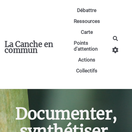
Aller au contenu principal
Débattre
Ressources
Carte
Reche
La Canche en
Points
commun
d'attention
Actions
Collectifs
Documenter,
synthétiser,