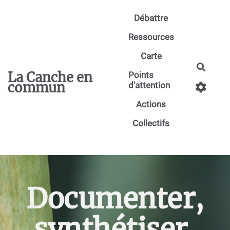
Aller au contenu principal
Débattre
Ressources
Carte
Reche
La Canche en
Points
commun
d'attention
Actions
Collectifs
Documenter,
synthétiser,