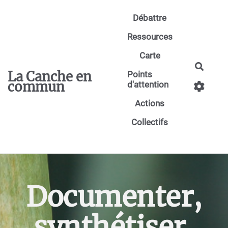
Aller au contenu principal
Débattre
Ressources
Carte
Reche
La Canche en
Points
commun
d'attention
Actions
Collectifs
Documenter,
synthétiser,