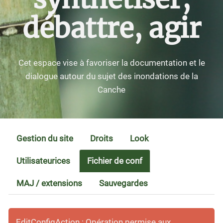
débattre, agir
Cet espace vise à favoriser la documentation et le
dialogue autour du sujet des inondations de la
Canche
Gestion du site
Droits
Look
Utilisateurices
Fichier de conf
MAJ / extensions
Sauvegardes
EditConfigAction : Opération permise aux