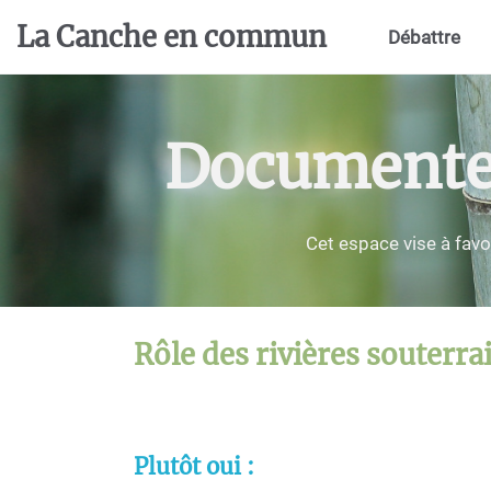
Aller au contenu principal
La Canche en commun
Débattre
Documenter,
Cet espace vise à favo
Rôle des rivières souterrai
Plutôt oui :