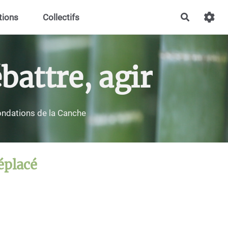
tions
Collectifs
Recherch
battre, agir
nondations de la Canche
déplacé