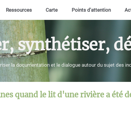
Ressources
Carte
Points d'attention
Ac
 synthétiser, dé
riser la documentation et le dialogue autour du sujet des i
nes quand le lit d'une rivière a été 