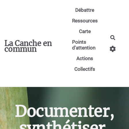
Aller au contenu principal
Débattre
Ressources
Carte
Reche
La Canche en
Points
commun
d'attention
Actions
Collectifs
Documenter,
synthétiser,