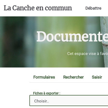
Aller au contenu principal
La Canche en commun
Débattre
Documenter,
Cet espace vise à favo
Formulaires
Rechercher
Saisir
Fiches à exporter :