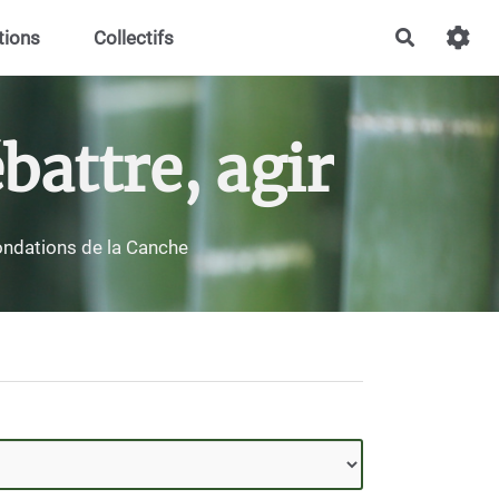
tions
Collectifs
Recherch
battre, agir
nondations de la Canche