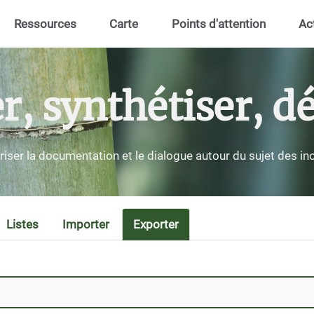
Ressources
Carte
Points d'attention
Ac
 synthétiser, dé
riser la documentation et le dialogue autour du sujet des i
Listes
Importer
Exporter