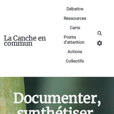
Aller au contenu principal
Débattre
Ressources
Carte
Reche
La Canche en
Points
commun
d'attention
Actions
Collectifs
Documenter,
synthétiser,