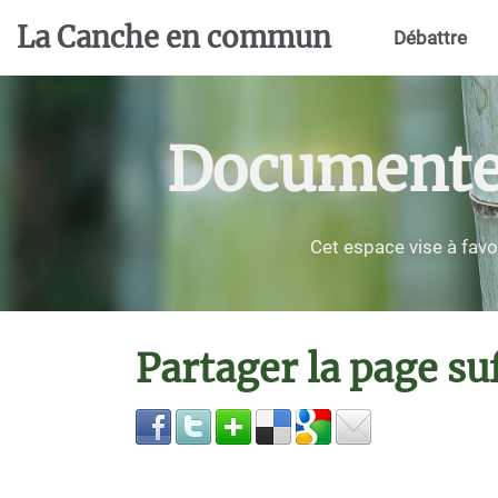
Aller au contenu principal
La Canche en commun
Débattre
Documenter,
Cet espace vise à favo
Partager la page s