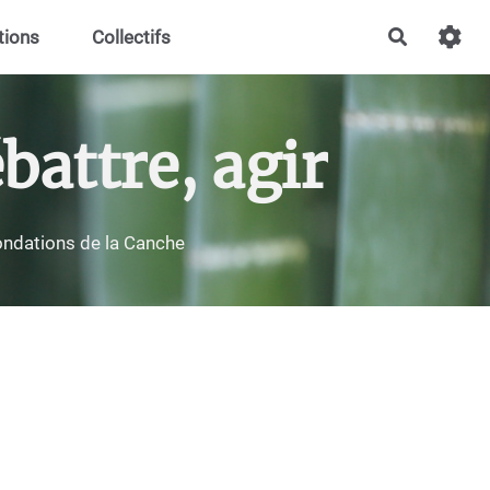
tions
Collectifs
Recherch
battre, agir
nondations de la Canche