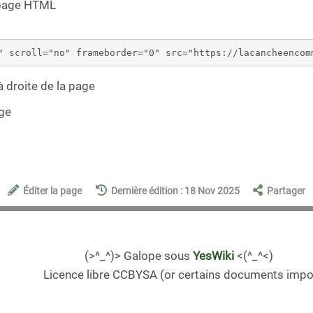
 page HTML
 droite de la page
age
Éditer la page
Dernière édition : 18 Nov 2025
Partager
(>^_^)> Galope sous
YesWiki
<(^_^<)
Licence libre CCBYSA (or certains documents impo