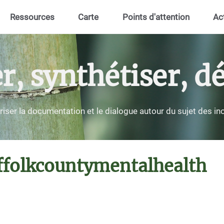
Ressources
Carte
Points d'attention
Ac
 synthétiser, dé
riser la documentation et le dialogue autour du sujet des i
uffolkcountymentalhealth