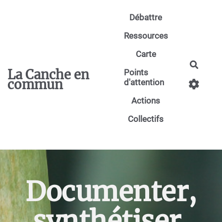
Aller au contenu principal
Débattre
Ressources
Carte
Reche
La Canche en
Points
commun
d'attention
Actions
Collectifs
Documenter,
synthétiser,