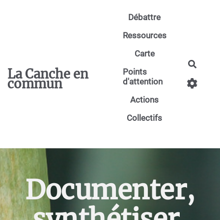
Aller au contenu principal
Débattre
Ressources
Carte
Reche
La Canche en
Points
commun
d'attention
Actions
Collectifs
Documenter,
synthétiser,