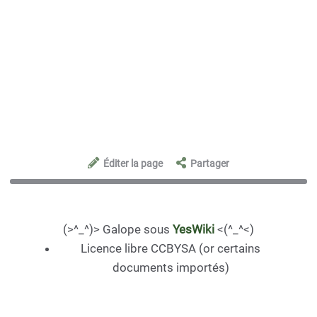
Éditer la page
Partager
(>^_^)> Galope sous
YesWiki
<(^_^<)
Licence libre CCBYSA (or certains
documents importés)