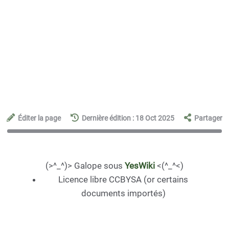
Éditer la page
Dernière édition : 18 Oct 2025
Partager
(>^_^)> Galope sous
YesWiki
<(^_^<)
Licence libre CCBYSA (or certains
documents importés)