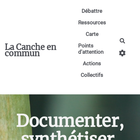
Aller au contenu principal
Débattre
Ressources
Carte
Reche
La Canche en
Points
commun
d'attention
Actions
Collectifs
Documenter,
synthétiser,