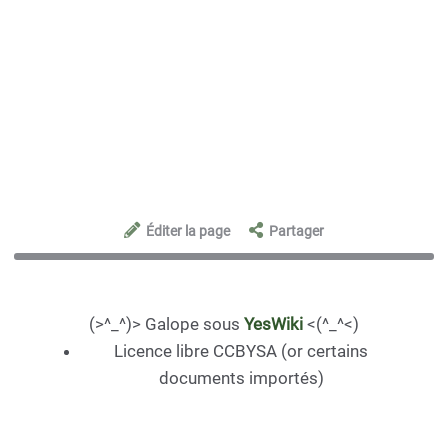
Éditer la page
Partager
(>^_^)> Galope sous
YesWiki
<(^_^<)
Licence libre CCBYSA (or certains
documents importés)