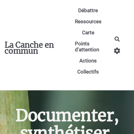
Aller au contenu principal
Débattre
Ressources
Carte
Reche
La Canche en
Points
commun
d'attention
Actions
Collectifs
Documenter,
synthétiser,