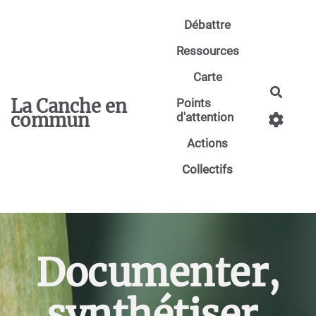
Aller au contenu principal
Débattre
Ressources
Carte
Reche
La Canche en
Points
commun
d'attention
Actions
Collectifs
Documenter,
synthétiser,