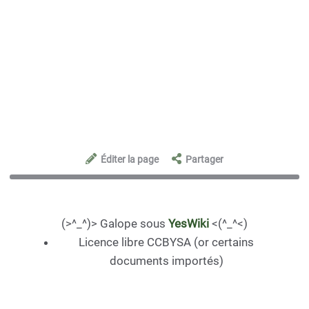
Éditer la page
Partager
(>^_^)> Galope sous
YesWiki
<(^_^<)
Licence libre CCBYSA (or certains
documents importés)