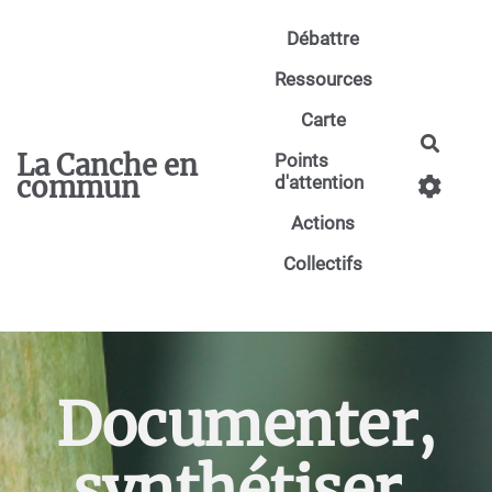
Aller au contenu principal
Débattre
Ressources
Carte
Reche
La Canche en
Points
commun
d'attention
Actions
Collectifs
Documenter,
synthétiser,