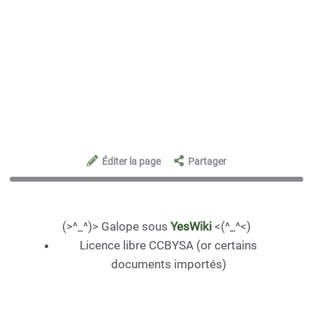
Éditer la page
Partager
(>^_^)> Galope sous
YesWiki
<(^_^<)
Licence libre CCBYSA (or certains
documents importés)