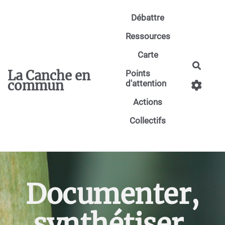
Aller au contenu principal
Débattre
Ressources
Carte
Reche
La Canche en
Points
commun
d'attention
Actions
Collectifs
Documenter,
synthétiser,