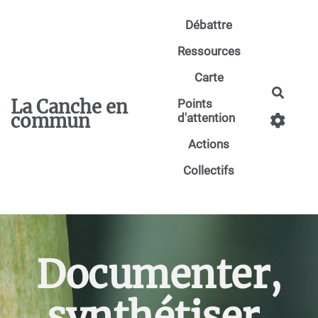
Aller au contenu principal
Débattre
Ressources
Carte
Reche
La Canche en
Points
commun
d'attention
Actions
Collectifs
Documenter,
synthétiser,