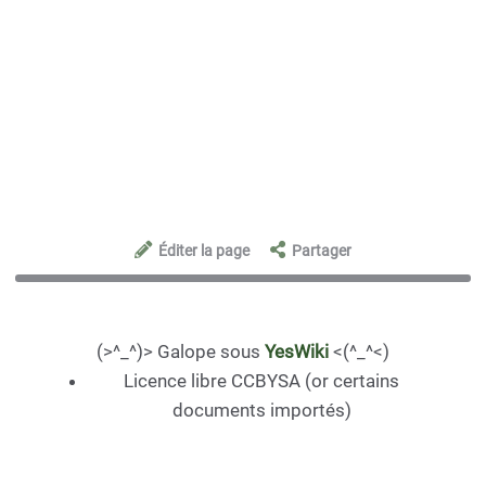
Éditer la page
Partager
(>^_^)> Galope sous
YesWiki
<(^_^<)
Licence libre CCBYSA (or certains
documents importés)