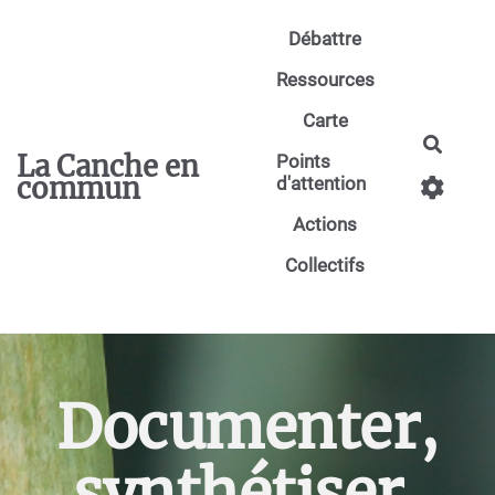
Aller au contenu principal
Débattre
Ressources
Carte
Reche
La Canche en
Points
commun
d'attention
Actions
Collectifs
Documenter,
synthétiser,