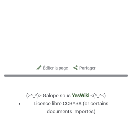
Éditer la page
Partager
(>^_^)> Galope sous
YesWiki
<(^_^<)
Licence libre CCBYSA (or certains
documents importés)