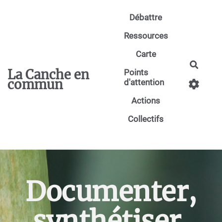
Aller au contenu principal
Débattre
Ressources
Carte
Reche
La Canche en
Points
commun
d'attention
Actions
Collectifs
Documenter,
synthétiser,