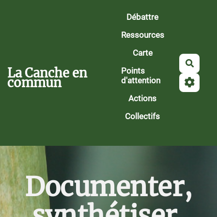
Aller au contenu principal
Débattre
Ressources
Carte
Reche
La Canche en
Points
commun
d'attention
Actions
Collectifs
Documenter,
synthétiser,