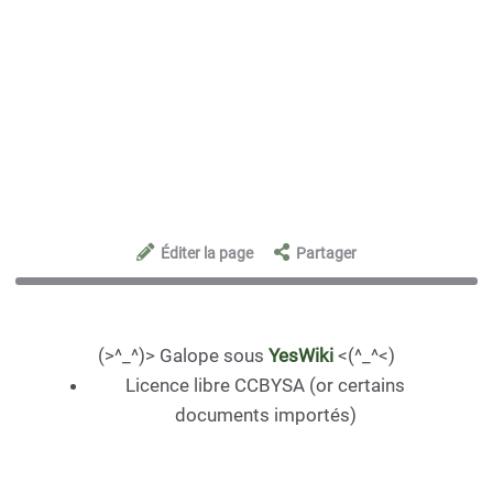
Éditer la page
Partager
(>^_^)> Galope sous
YesWiki
<(^_^<)
Licence libre CCBYSA (or certains
documents importés)