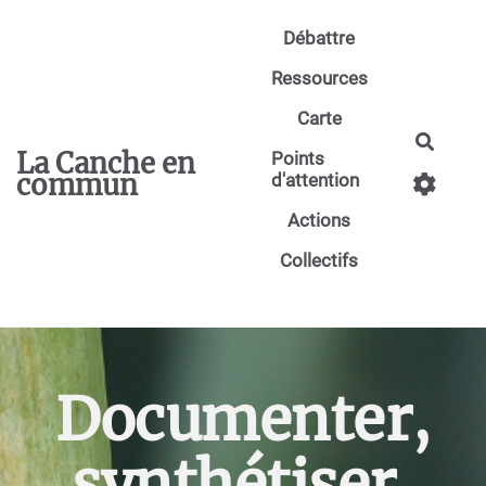
Aller au contenu principal
Débattre
Ressources
Carte
Reche
La Canche en
Points
commun
d'attention
Actions
Collectifs
Documenter,
synthétiser,