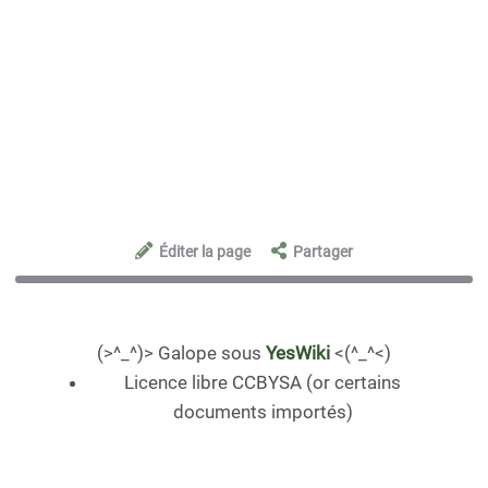
Éditer la page
Partager
(>^_^)> Galope sous
YesWiki
<(^_^<)
Licence libre CCBYSA (or certains
documents importés)