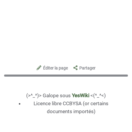
Éditer la page
Partager
(>^_^)> Galope sous
YesWiki
<(^_^<)
Licence libre CCBYSA (or certains
documents importés)