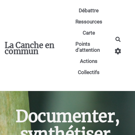
Aller au contenu principal
Débattre
Ressources
Carte
Reche
La Canche en
Points
commun
d'attention
Actions
Collectifs
Documenter,
synthétiser,