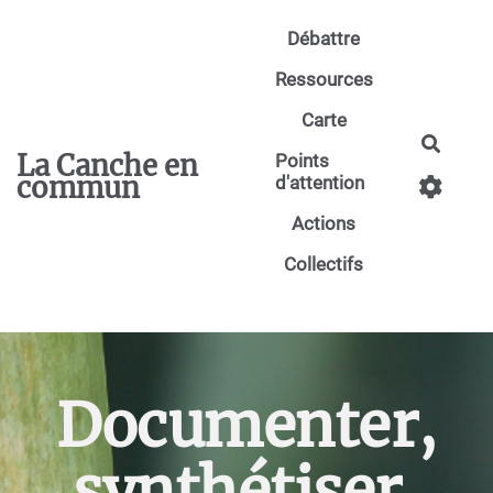
Aller au contenu principal
Débattre
Ressources
Carte
Reche
La Canche en
Points
commun
d'attention
Actions
Collectifs
Documenter,
synthétiser,