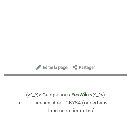
Éditer la page
Partager
(>^_^)> Galope sous
YesWiki
<(^_^<)
Licence libre CCBYSA (or certains
documents importés)