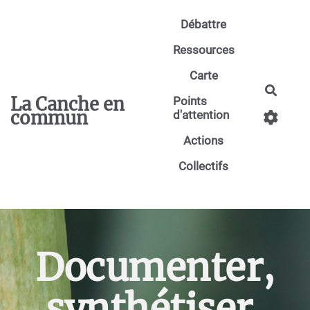
Aller au contenu principal
Débattre
Ressources
Carte
Reche
La Canche en
Points
commun
d'attention
Actions
Collectifs
Documenter,
synthétiser,