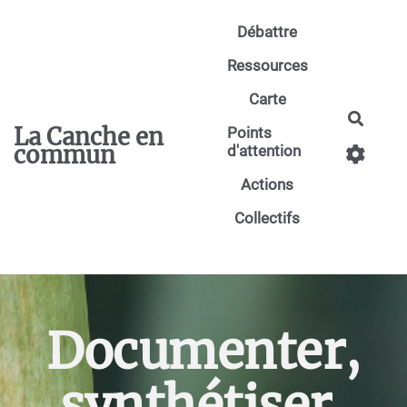
Aller au contenu principal
Débattre
Ressources
Carte
Reche
La Canche en
Points
commun
d'attention
Actions
Collectifs
Documenter,
synthétiser,