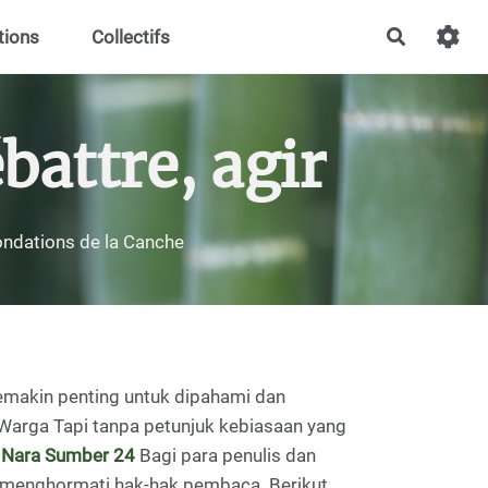
tions
Collectifs
Recherch
battre, agir
nondations de la Canche
 semakin penting untuk dipahami dan
 Warga Tapi tanpa petunjuk kebiasaan yang
.
Nara Sumber 24
Bagi para penulis dan
ta menghormati hak-hak pembaca. Berikut