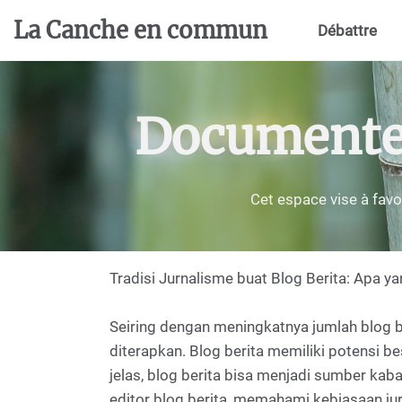
Aller au contenu principal
La Canche en commun
Débattre
Documenter,
Cet espace vise à favo
Tradisi Jurnalisme buat Blog Berita: Apa y
Seiring dengan meningkatnya jumlah blog be
diterapkan. Blog berita memiliki potensi 
jelas, blog berita bisa menjadi sumber ka
editor blog berita, memahami kebiasaan ju