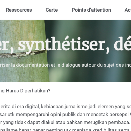
Ressources
Carte
Points d'attention
Ac
 synthétiser, dé
riser la documentation et le dialogue autour du sujet des i
ang Harus Diperhatikan?
rita di era digital, kebiasaan jurnalisme jadi elemen yang
besar utk mempengaruhi opini publik dan mencetak persepsi
bar yang tidak dapat diakui atau bahkan merugikan pembaca
rnalisme benar benar penting utk menjaga kredibilitas ser