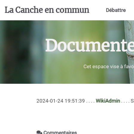
Aller au contenu principal
La Canche en commun
Débattre
Documenter,
Cet espace vise à favo
2024-01-24 19:51:39 . . . .
WikiAdmin
. . . 
Commentaires