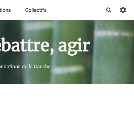
tions
Collectifs
Recherch
battre, agir
nondations de la Canche