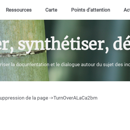
Ressources
Carte
Points d'attention
Ac
 synthétiser, dé
riser la documentation et le dialogue autour du sujet des i
. Suppression de la page ->TurnOverALaCa2bm