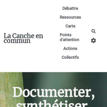
Aller au contenu principal
Débattre
Ressources
Carte
Reche
La Canche en
Points
commun
d'attention
Actions
Collectifs
Documenter,
synthétiser,