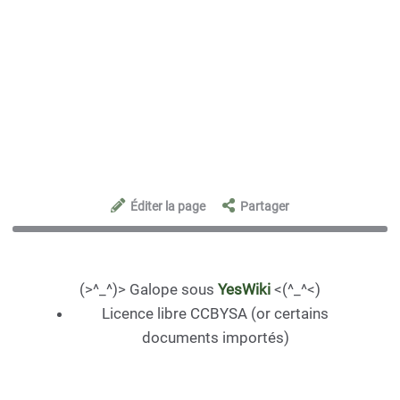
Éditer la page
Partager
(>^_^)> Galope sous
YesWiki
<(^_^<)
Licence libre CCBYSA (or certains
documents importés)