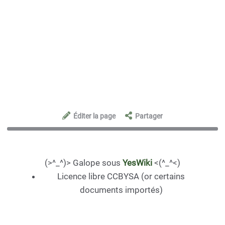
Éditer la page
Partager
(>^_^)> Galope sous
YesWiki
<(^_^<)
Licence libre CCBYSA (or certains
documents importés)