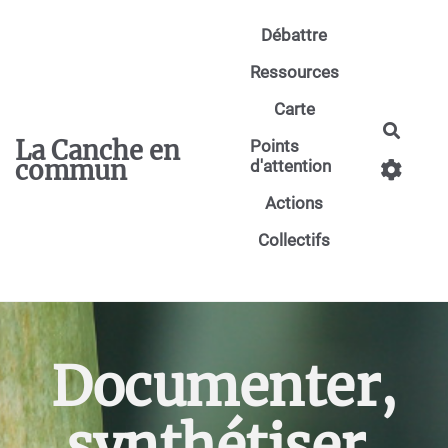
Aller au contenu principal
Débattre
Ressources
Carte
Reche
La Canche en
Points
commun
d'attention
Actions
Collectifs
Documenter,
synthétiser,