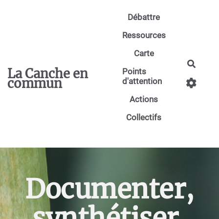
Aller au contenu principal
Débattre
Ressources
Carte
Reche
La Canche en
Points
commun
d'attention
Actions
Collectifs
Documenter,
synthétiser,