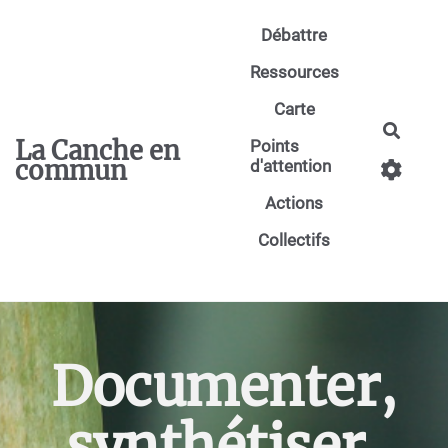
Aller au contenu principal
Débattre
Ressources
Carte
Reche
La Canche en
Points
commun
d'attention
Actions
Collectifs
Documenter,
synthétiser,