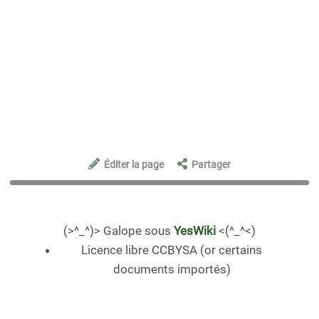
Éditer la page
Partager
(>^_^)> Galope sous
YesWiki
<(^_^<)
Licence libre CCBYSA (or certains
documents importés)